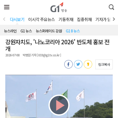
전
제
통
체
보
합
메
검
뉴
색
다시보기
이시각 주요뉴스
기동취재
집중취재
기자가 달려
열
기
뉴스라인
G1 뉴스
뉴스퍼레이드 강원
G1 8 뉴스
강원자치도, '나노코리아 2026' 반도체 홍보 전
개
2026-07-08
박명원 기자 [ 033@g1tv.co.kr ]
링크복사
Play