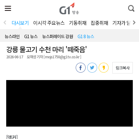
전
제
통
체
보
합
메
검
뉴
색
다시보기
이시각 주요뉴스
기동취재
집중취재
기자가 달려
열
기
뉴스라인
G1 뉴스
뉴스퍼레이드 강원
G1 8 뉴스
강릉 물고기 수천 마리 '떼죽음'
2026-06-17
모재성 기자 [ mojs1750@g1tv.co.kr ]
링크복사
[앵커]