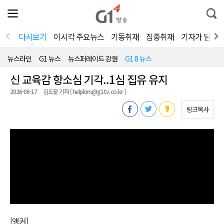
전
제
통
체
보
합
메
검
뉴
색
다시보기
이시각 주요뉴스
기동취재
집중취재
기자가 달려
열
기
뉴스라인
G1 뉴스
뉴스퍼레이드 강원
G1 8 뉴스
신 교육감 항소심 기각..1심 집유 유지
2026-06-17
김도운 기자 [ helpkim@g1tv.co.kr ]
링크복사
[앵커]