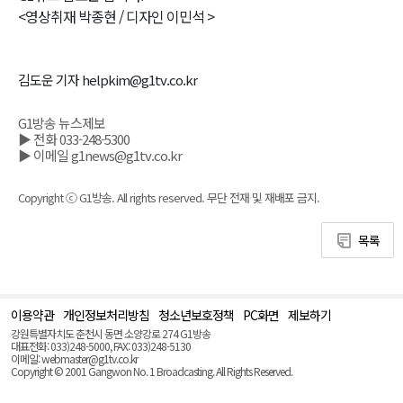
<영상취재 박종현 / 디자인 이민석 >
김도운 기자 helpkim@g1tv.co.kr
G1방송 뉴스제보
▶ 전화 033-248-5300
▶ 이메일 g1news@g1tv.co.kr
Copyright ⓒ G1방송. All rights reserved. 무단 전재 및 재배포 금지.
목록
이용약관
개인정보처리방침
청소년보호정책
PC화면
제보하기
맨
위
강원특별자치도 춘천시 동면 소양강로 274 G1방송
로
대표전화: 033)248-5000, FAX: 033)248-5130
(Top)
이메일: webmaster@g1tv.co.kr
Copyright © 2001 Gangwon No. 1 Broadcasting. All Rights Reserved.