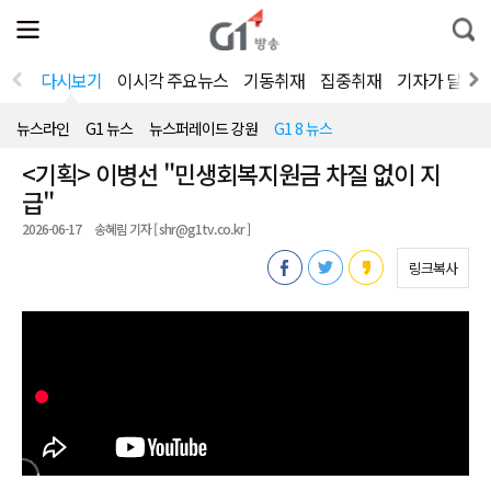
전
제
통
체
보
합
메
검
뉴
색
다시보기
이시각 주요뉴스
기동취재
집중취재
기자가 달려
열
기
뉴스라인
G1 뉴스
뉴스퍼레이드 강원
G1 8 뉴스
<기획> 이병선 "민생회복지원금 차질 없이 지
급"
2026-06-17
송혜림 기자 [ shr@g1tv.co.kr ]
링크복사