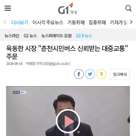
전
제
통
체
보
합
메
검
뉴
색
다시보기
이시각 주요뉴스
기동취재
집중취재
기자가 달려
열
기
뉴스라인
G1 뉴스
뉴스퍼레이드 강원
G1 8 뉴스
육동한 시장 "춘천시민버스 신뢰받는 대중교통"
주문
2026-06-16
박명원 기자 [ 033@g1tv.co.kr ]
링크복사
Play