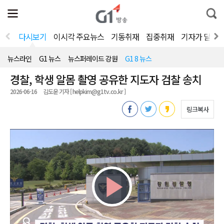
전
제
통
체
보
합
메
검
뉴
색
다시보기
이시각 주요뉴스
기동취재
집중취재
기자가 달려
열
기
뉴스라인
G1 뉴스
뉴스퍼레이드 강원
G1 8 뉴스
경찰, 학생 알몸 촬영 공유한 지도자 검찰 송치
2026-06-16
김도운 기자 [ helpkim@g1tv.co.kr ]
링크복사
Play