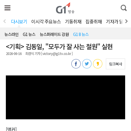
전
제
통
체
보
합
메
검
뉴
색
다시보기
이시각 주요뉴스
기동취재
집중취재
기자가 달려
열
기
뉴스라인
G1 뉴스
뉴스퍼레이드 강원
G1 8 뉴스
<기획> 김동일, "모두가 잘 사는 철원" 실현
2026-06-16
최경식 기자 [ victory@g1tv.co.kr ]
링크복사
[앵커]