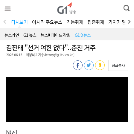
전
제
통
체
보
합
메
검
뉴
색
다시보기
이시각 주요뉴스
기동취재
집중취재
기자가 달려
열
기
뉴스라인
G1 뉴스
뉴스퍼레이드 강원
G1 8 뉴스
김진태 "선거 여한 없다"..춘천 거주
2026-06-15
최경식 기자 [ victory@g1tv.co.kr ]
링크복사
[앵커]