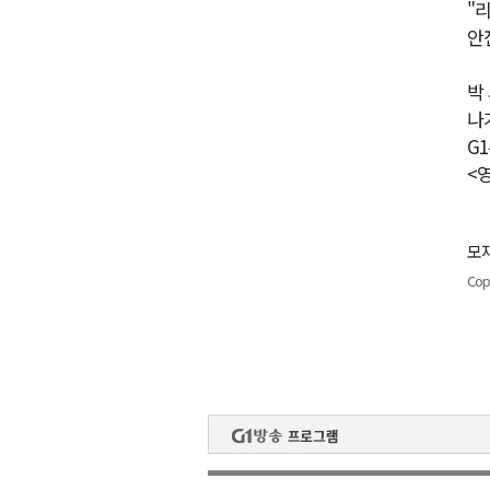
"
안
박
나
G
<
모재
Cop