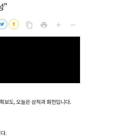
성"
2026년 08월 07일(금)
2026년 08월 07일(금)
링
프
글
글
content_copy
print
add
remove
크
린
자
자
2026년 08월 07일(금)
복
트
크
작
사
2026년 08월 07일(금)
게
게
2026년 08월 07일(금)
기획보도, 오늘은 삼척과 화천입니다.
다.