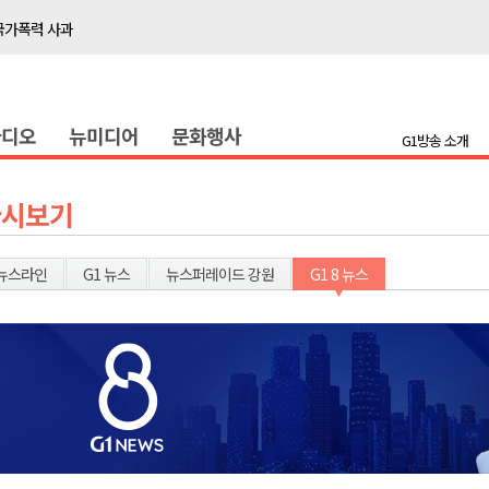
국가폭력 사과
접목
정책간담회
라디오
뉴미디어
문화행사
 초청 특별 강연
G1방송 소개
천 유치 건의
다시보기
최
뉴스라인
G1 뉴스
뉴스퍼레이드 강원
G1 8 뉴스
87명 인사
나된 공동체"
국가폭력 사과
접목
정책간담회
 초청 특별 강연