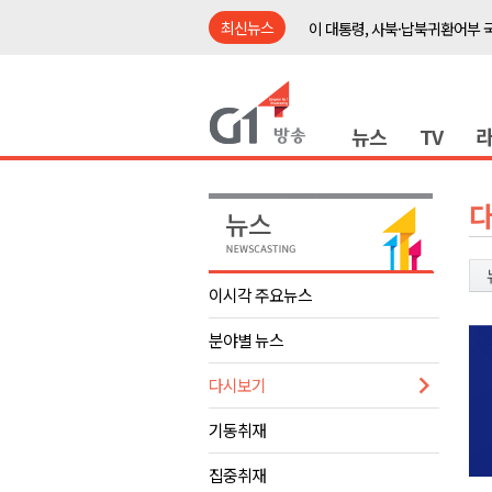
최신뉴스
이 대통령, 사북·납북귀환어부 
여름축제 더위와 전쟁..물놀이 
강원도, 최휘영 문체부장관과 
뉴스
TV
이광재 국회 예결위원장, 강릉시
검찰청 폐지..해결 과제 산적
육동한 시장, 국제스케이트장 춘
영월군, 국·도비 확보 보고회 개
삼척 공공산후조리원 이전 시급
이시각 주요뉴스
강원자치도교육청 교감급 이상 3
분야별 뉴스
도-시군 첫 간담회..우상호 "하
이 대통령, 사북·납북귀환어부 
다시보기
여름축제 더위와 전쟁..물놀이 
기동취재
강원도, 최휘영 문체부장관과 
집중취재
이광재 국회 예결위원장, 강릉시