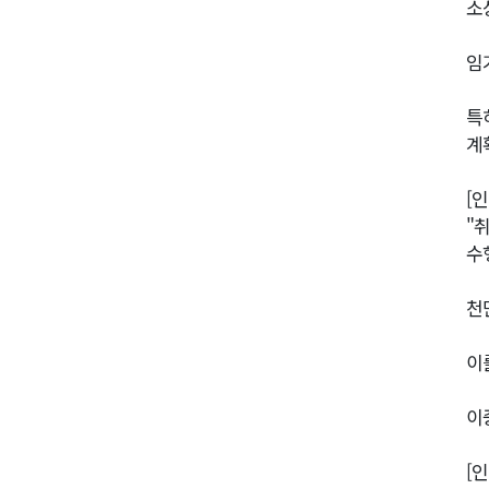
소
임
특
계
[
"
수
천
이
이
[