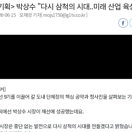
기획> 박상수 "다시 삼척의 시대..미래 산업 육
26-06-15
모재성 기자[ mojs1750@g1tv.co.kr ]
천 유치 건의
최
87명 인사
커]
선 9기를 이끌어 갈 도내 단체장의 핵심 공약과 청사진을 살펴보는 
척에선 박상수 시장이 재선에 성공했는데요.
 시장은 중단 없는 발전으로 다시 삼척의 시대를 만들겠다고 밝혔습니