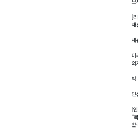
모
[
재
새
미
의
박
민
[
"
활