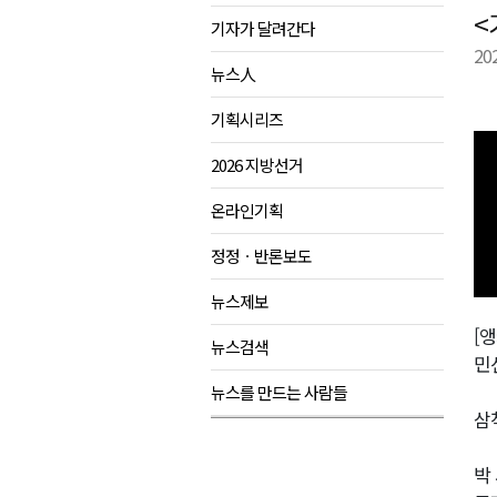
<
기자가 달려간다
검찰청 폐지..해결 과제 산적
20
육동한 시장, 국제스케이트장 춘
뉴스人
영월군, 국·도비 확보 보고회 개
기획시리즈
삼척 공공산후조리원 이전 시급
2026 지방선거
강원자치도교육청 교감급 이상 3
온라인기획
정정ㆍ반론보도
뉴스제보
[앵
뉴스검색
민
뉴스를 만드는 사람들
삼
박