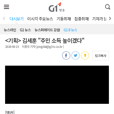
전
제
통
체
보
합
메
검
뉴
색
다시보기
이시각 주요뉴스
기동취재
집중취재
기자가 달려
열
기
뉴스라인
G1 뉴스
뉴스퍼레이드 강원
G1 8 뉴스
<기획> 김세훈 "주민 소득 높이겠다"
2026-06-15
이종우 기자 [ jongdal@g1tv.co.kr ]
링크복사
[앵커]