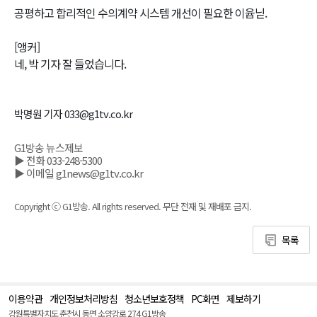
공평하고 합리적인 수의계약 시스템 개선이 필요한 이윱닏.
[앵커]
네, 박 기자 잘 들었습니다.
박명원 기자 033@g1tv.co.kr
G1방송 뉴스제보
▶ 전화 033-248-5300
▶ 이메일 g1news@g1tv.co.kr
Copyright ⓒ G1방송. All rights reserved. 무단 전재 및 재배포 금지.
목록
이용약관
개인정보처리방침
청소년보호정책
PC화면
제보하기
맨
위
강원특별자치도 춘천시 동면 소양강로 274 G1방송