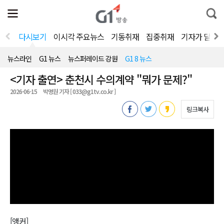
전
제
통
체
보
합
메
검
뉴
색
다시보기
이시각 주요뉴스
기동취재
집중취재
기자가 달려
열
기
뉴스라인
G1 뉴스
뉴스퍼레이드 강원
G1 8 뉴스
<기자 출연> 춘천시 수의계약 "뭐가 문제?"
2026-06-15
박명원 기자 [ 033@g1tv.co.kr ]
링크복사
[앵커]