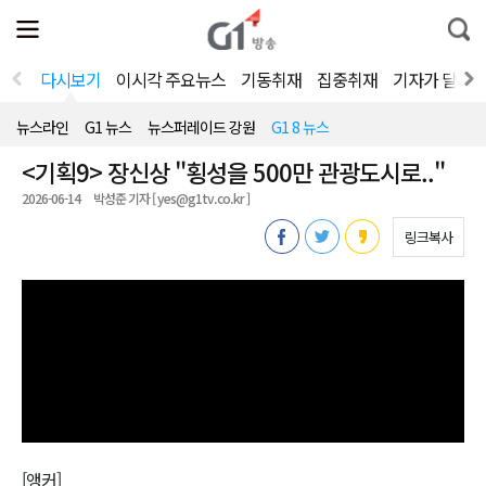
전
제
통
체
보
합
메
검
뉴
색
다시보기
이시각 주요뉴스
기동취재
집중취재
기자가 달려
열
기
뉴스라인
G1 뉴스
뉴스퍼레이드 강원
G1 8 뉴스
<기획9> 장신상 "횡성을 500만 관광도시로.."
2026-06-14
박성준 기자 [ yes@g1tv.co.kr ]
링크복사
[앵커]