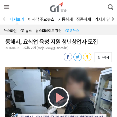
전
제
통
체
보
합
메
검
뉴
색
다시보기
이시각 주요뉴스
기동취재
집중취재
기자가 달려
열
기
뉴스라인
G1 뉴스
뉴스퍼레이드 강원
G1 8 뉴스
동해시, 요식업 육성 지원 청년창업자 모집
2026-06-13
모재성 기자 [ mojs1750@g1tv.co.kr ]
링크복사
Play