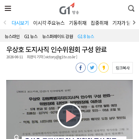
전
제
통
체
보
합
메
검
뉴
색
다시보기
이시각 주요뉴스
기동취재
집중취재
기자가 달려
열
기
뉴스라인
G1 뉴스
뉴스퍼레이드 강원
G1 8 뉴스
우상호 도지사직 인수위원회 구성 완료
2026-06-11
최경식 기자 [ victory@g1tv.co.kr ]
링크복사
Play