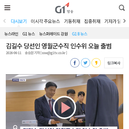
전
제
통
체
보
합
메
검
뉴
색
다시보기
이시각 주요뉴스
기동취재
집중취재
기자가 달려
열
기
뉴스라인
G1 뉴스
뉴스퍼레이드 강원
G1 8 뉴스
김길수 당선인 영월군수직 인수위 오늘 출범
2026-06-11
송승원 기자 [ ssw@g1tv.co.kr ]
링크복사
Play