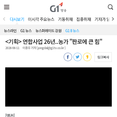
전
제
통
체
보
합
메
검
뉴
색
다시보기
이시각 주요뉴스
기동취재
집중취재
기자가 달려
열
기
뉴스라인
G1 뉴스
뉴스퍼레이드 강원
G1 8 뉴스
<기획> 연합사업 26년..농가 "판로에 큰 힘"
2026-06-11
이종우 기자 [ jongdal@g1tv.co.kr ]
링크복사
[앵커]