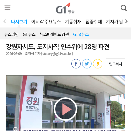
전
제
통
체
보
합
메
검
뉴
색
다시보기
이시각 주요뉴스
기동취재
집중취재
기자가 달려
열
기
뉴스라인
G1 뉴스
뉴스퍼레이드 강원
G1 8 뉴스
강원자치도, 도지사직 인수위에 28명 파견
2026-06-09
최경식 기자 [ victory@g1tv.co.kr ]
링크복사
Play