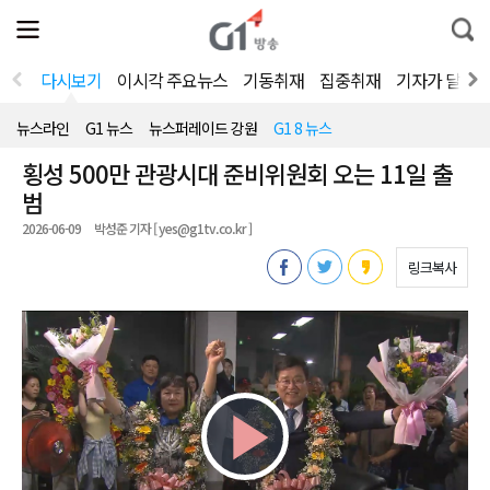
전
제
통
체
보
합
메
검
뉴
색
다시보기
이시각 주요뉴스
기동취재
집중취재
기자가 달려
열
기
뉴스라인
G1 뉴스
뉴스퍼레이드 강원
G1 8 뉴스
횡성 500만 관광시대 준비위원회 오는 11일 출
범
2026-06-09
박성준 기자 [ yes@g1tv.co.kr ]
링크복사
Play