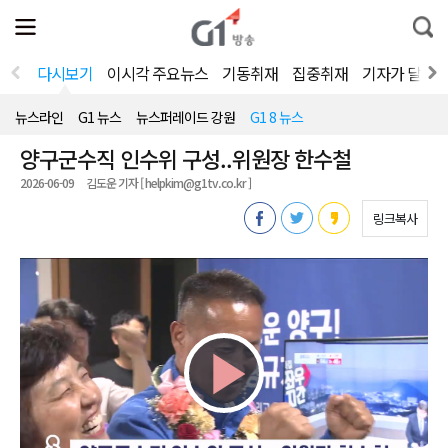
전
제
통
체
보
합
메
검
뉴
색
다시보기
이시각 주요뉴스
기동취재
집중취재
기자가 달려
열
기
뉴스라인
G1 뉴스
뉴스퍼레이드 강원
G1 8 뉴스
양구군수직 인수위 구성..위원장 한수철
2026-06-09
김도운 기자 [ helpkim@g1tv.co.kr ]
링크복사
Play