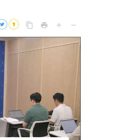
2026년 08월 08일(토)
2026년 08월 08일(토)
링
프
글
글
content_copy
print
add
remove
크
린
자
자
2026년 08월 07일(금)
복
트
크
작
사
2026년 08월 07일(금)
게
게
eo