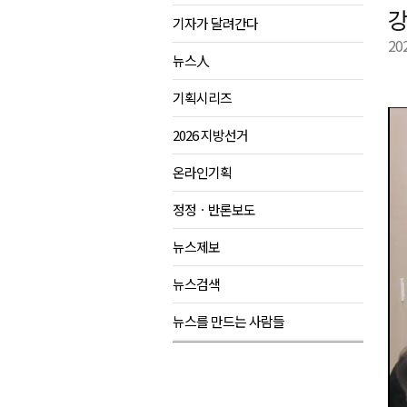
강
기자가 달려간다
양양군, 21일까지 '초등학생 틈
20
강원개발공사, 공기업 평가 2년 
뉴스人
도-시군 첫 간담회..우상호 "하
기획시리즈
이 대통령, 사북·납북귀환어부 
2026 지방선거
온라인기획
정정ㆍ반론보도
뉴스제보
뉴스검색
뉴스를 만드는 사람들