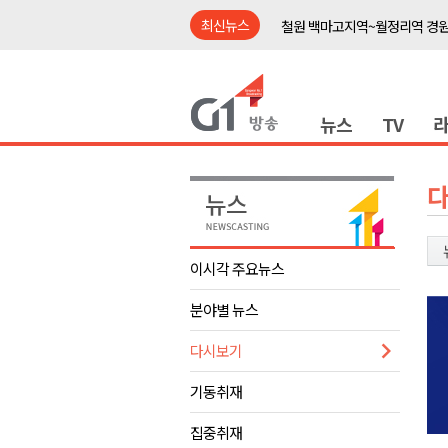
최신뉴스
철원 백마고지역~월정리역 경원
어젯밤 원주 아파트 정전..천 
춘천시립 '장애아동전담어린이집
뉴스
TV
영월군, 14~15일 서부시장 야
양양군, 21일까지 '초등학생 틈
강원개발공사, 공기업 평가 2년 
도-시군 첫 간담회..우상호 "하
이 대통령, 사북·납북귀환어부 
이시각 주요뉴스
동해안 폭우..도로 잠기고 고립
분야별 뉴스
민주당, 내일 횡성서 당대표 후
철원 백마고지역~월정리역 경원
다시보기
어젯밤 원주 아파트 정전..천 
기동취재
춘천시립 '장애아동전담어린이집
집중취재
영월군, 14~15일 서부시장 야