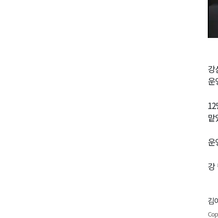
강
운
1
맡
운
강
김이
Cop