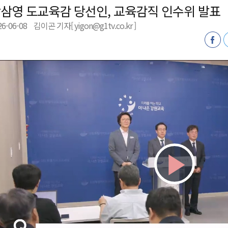
삼영 도교육감 당선인, 교육감직 인수위 발표
새 돌봄' 시행
26-06-08
김이곤 기자[ yigon@g1tv.co.kr ]
연속 '다'등급
나된 공동체"
국가폭력 사과
Play
Vid