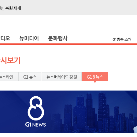
선 복원 재개
백여세대 불편
' 개원
라디오
뉴미디어
문화행사
시장 운영
G1방송 소개
새 돌봄' 시행
연속 '다'등급
다시보기
나된 공동체"
국가폭력 사과
뉴스라인
G1 뉴스
뉴스퍼레이드 강원
G1 8 뉴스
보 합동 연설회
선 복원 재개
백여세대 불편
' 개원
시장 운영