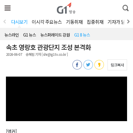
전
제
통
체
보
합
메
검
뉴
색
다시보기
이시각 주요뉴스
기동취재
집중취재
기자가 달려
열
기
뉴스라인
G1 뉴스
뉴스퍼레이드 강원
G1 8 뉴스
속초 영랑호 관광단지 조성 본격화
2026-06-07
송혜림 기자 [ shr@g1tv.co.kr ]
링크복사
[앵커]