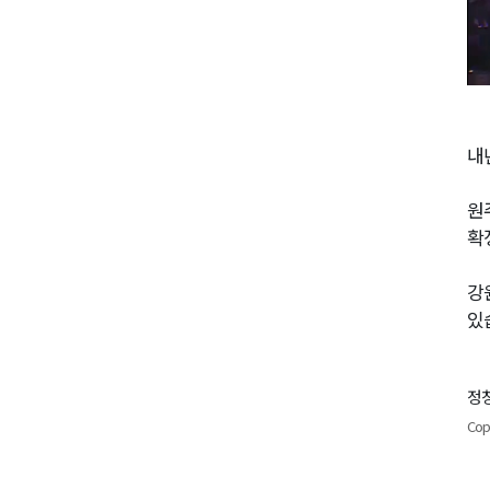
내
원
확
강
있
정창
Cop