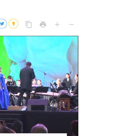
2026년 08월 07일(금)
2026년 08월 07일(금)
링
프
글
글
content_copy
print
add
remove
크
린
자
자
2026년 08월 07일(금)
복
트
크
작
사
2026년 08월 07일(금)
게
게
eo