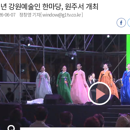
년 강원예술인 한마당, 원주서 개최
천 유치 건의
26-06-07
정창영 기자[ window@g1tv.co.kr ]
최
87명 인사
Play
Vid