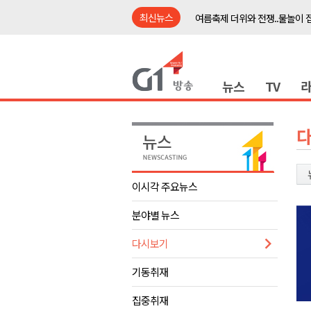
최신뉴스
여름축제 더위와 전쟁..물놀이 
강원도, 최휘영 문체부장관과 
이광재 국회 예결위원장, 강릉시
뉴스
TV
검찰청 폐지..해결 과제 산적
육동한 시장, 국제스케이트장 춘
영월군, 국·도비 확보 보고회 개
삼척 공공산후조리원 이전 시급
강원자치도교육청 교감급 이상 3
이시각 주요뉴스
도-시군 첫 간담회..우상호 "하
분야별 뉴스
이 대통령, 사북·납북귀환어부 
여름축제 더위와 전쟁..물놀이 
다시보기
강원도, 최휘영 문체부장관과 
기동취재
이광재 국회 예결위원장, 강릉시
집중취재
검찰청 폐지..해결 과제 산적