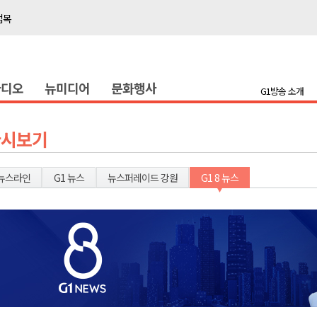
접목
정책간담회
 초청 특별 강연
라디오
뉴미디어
문화행사
G1방송 소개
천 유치 건의
최
다시보기
87명 인사
뉴스라인
G1 뉴스
뉴스퍼레이드 강원
G1 8 뉴스
나된 공동체"
국가폭력 사과
접목
정책간담회
 초청 특별 강연