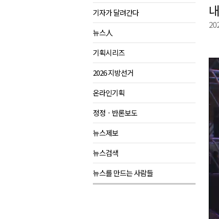
내
기자가 달려간다
육동한 시장, 국제스케이트장 춘
20
영월군, 국·도비 확보 보고회 개
뉴스人
삼척 공공산후조리원 이전 시급
기획시리즈
강원자치도교육청 교감급 이상 3
2026 지방선거
온라인기획
정정ㆍ반론보도
뉴스제보
뉴스검색
뉴스를 만드는 사람들