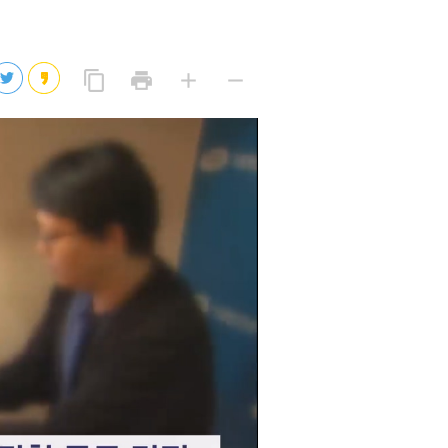
2026년 08월 06일(목)
2026년 08월 06일(목)
링
프
글
글
content_copy
print
add
remove
크
린
자
자
2026년 08월 06일(목)
복
트
크
작
사
2026년 08월 06일(목)
게
게
eo