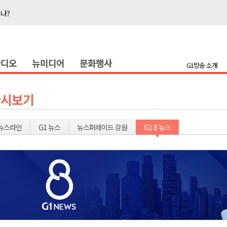
지나?
타운홀 미팅 성료
눔 행사
라디오
뉴미디어
문화행사
 개최
G1방송 소개
저감 사업 등 건의
..싱가포르 복합리조트
다시보기
합리조트로 진화 중"
전략 보고회 개최
뉴스라인
G1 뉴스
뉴스퍼레이드 강원
G1 8 뉴스
폭염 ‘절정’
지나?
타운홀 미팅 성료
눔 행사
 개최