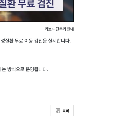
키보드 단축키 안내
성질환 무료 이동 검진을 실시합니다.
가는 방식으로 운영됩니다.
목록