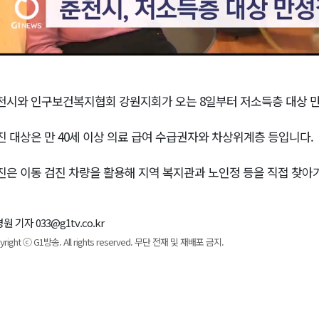
천시와 인구보건복지협회 강원지회가 오는 8일부터 저소득층 대상 만
진 대상은 만 40세 이상 의료 급여 수급권자와 차상위계층 등입니다.
진은 이동 검진 차량을 활용해 지역 복지관과 노인정 등을 직접 찾아
원 기자 033@g1tv.co.kr
yright ⓒ G1방송. All rights reserved. 무단 전재 및 재배포 금지.