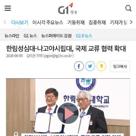
전
제
통
체
보
합
메
검
뉴
색
다시보기
이시각 주요뉴스
기동취재
집중취재
기자가 달려
열
기
뉴스라인
G1 뉴스
뉴스퍼레이드 강원
G1 8 뉴스
한림성심대-나고야시립대, 국제 교류 협력 확대
2026-06-05
김이곤 기자 [ yigon@g1tv.co.kr ]
링크복사
Play