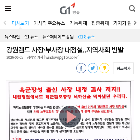
전
제
통
체
보
합
메
검
뉴
색
다시보기
이시각 주요뉴스
기동취재
집중취재
기자가 달려
열
기
뉴스라인
G1 뉴스
뉴스퍼레이드 강원
G1 8 뉴스
강원랜드 사장·부사장 내정설..지역사회 반발
2026-06-05
정창영 기자 [ window@g1tv.co.kr ]
링크복사
Play