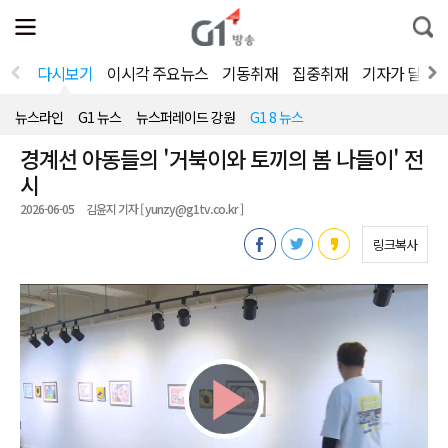
전
제
통
체
보
합
메
검
뉴
색
다시보기
이시각 주요뉴스
기동취재
집중취재
기자가 달려
열
기
뉴스라인
G1 뉴스
뉴스퍼레이드 강원
G1 8 뉴스
경계선 아동들의 '거북이와 토끼의 봄 나들이' 전
시
2026-06-05
김윤지 기자 [ yunzy@g1tv.co.kr ]
링크복사
Play