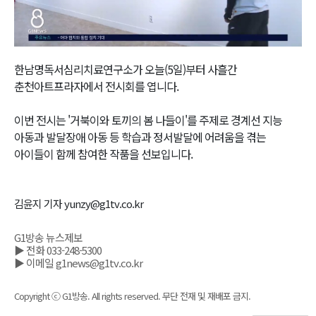
Video
한남명독서심리치료연구소가 오늘(5일)부터 사흘간
춘천아트프라자에서 전시회를 엽니다.
이번 전시는 '거북이와 토끼의 봄 나들이'를 주제로 경계선 지능
아동과 발달장애 아동 등 학습과 정서발달에 어려움을 겪는
아이들이 함께 참여한 작품을 선보입니다.
김윤지 기자 yunzy@g1tv.co.kr
G1방송 뉴스제보
▶ 전화 033-248-5300
▶ 이메일 g1news@g1tv.co.kr
Copyright ⓒ G1방송. All rights reserved. 무단 전재 및 재배포 금지.