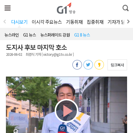
전
제
통
체
보
합
메
검
뉴
색
다시보기
이시각 주요뉴스
기동취재
집중취재
기자가 달려
열
기
뉴스라인
G1 뉴스
뉴스퍼레이드 강원
G1 8 뉴스
도지사 후보 마지막 호소
2026-06-02
최경식 기자 [ victory@g1tv.co.kr ]
링크복사
Play