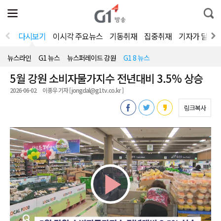
전
제
통
체
보
합
메
검
뉴
색
다시보기
이시각 주요뉴스
기동취재
집중취재
기자가 달려
열
기
뉴스라인
G1 뉴스
뉴스퍼레이드 강원
G1 8 뉴스
5월 강원 소비자물가지수 전년대비 3.5% 상승
2026-06-02
이종우 기자 [ jongdal@g1tv.co.kr ]
링크복사
Play