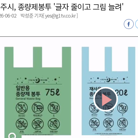
주시, 종량제봉투 '글자 줄이고 그림 늘려'
 개막
26-06-02
박성준 기자[ yes@g1tv.co.kr ]
 지원사업 시행
정밀 안전 진단
4.1km 지정
Play
Vid