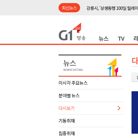
최신뉴스
강릉시, '상생동행 100일 릴레
삼척시, 무건리 이끼폭포 생태
<강원랜드> 관광객이 인구 3배
뉴스
TV
<강원랜드> 마카오 카지노 "복
제28회 정동진독립영화제 오늘
양양군, 소상공인 특례보증 2차
평창군 재해 예방 도로 시설물 
동해시, '해군1함대로' 명예도로 
이시각 주요뉴스
영월 '폭염중대경보' 발효..주말,
분야별 뉴스
도로교통공단, 폭염에 운전면허
강릉시, '상생동행 100일 릴레
다시보기
삼척시, 무건리 이끼폭포 생태
기동취재
<강원랜드> 관광객이 인구 3배
집중취재
<강원랜드> 마카오 카지노 "복