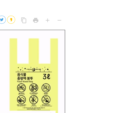
2026년 08월 07일(금)
2026년 08월 07일(금)
링
프
글
글
content_copy
print
add
remove
크
린
자
자
2026년 08월 07일(금)
복
트
크
작
사
2026년 08월 07일(금)
게
게
eo