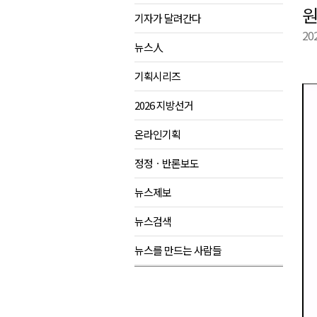
원
기자가 달려간다
제28회 정동진독립영화제 오늘
20
양양군, 소상공인 특례보증 2차
뉴스人
평창군 재해 예방 도로 시설물 
기획시리즈
동해시, '해군1함대로' 명예도로 
2026 지방선거
온라인기획
정정ㆍ반론보도
뉴스제보
뉴스검색
뉴스를 만드는 사람들