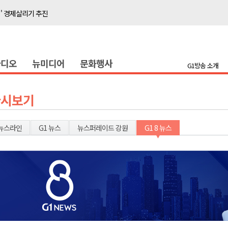
이' 경제살리기 추진
탐방로 전면 통제
..싱가포르 복합리조트
라디오
뉴미디어
문화행사
합리조트로 진화 중"
G1방송 소개
 개막
 지원사업 시행
다시보기
정밀 안전 진단
4.1km 지정
뉴스라인
G1 뉴스
뉴스퍼레이드 강원
G1 8 뉴스
 더위 한풀 꺾여
 기능시험 축소
이' 경제살리기 추진
탐방로 전면 통제
..싱가포르 복합리조트
합리조트로 진화 중"