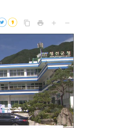
2026년 08월 07일(금)
2026년 08월 07일(금)
링
프
글
글
content_copy
print
add
remove
크
린
자
자
2026년 08월 07일(금)
복
트
크
작
사
2026년 08월 07일(금)
게
게
eo