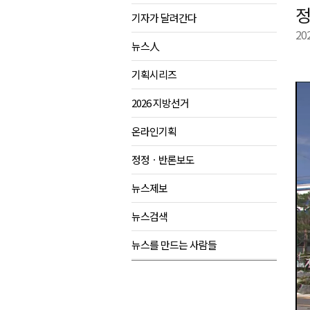
정
기자가 달려간다
제28회 정동진독립영화제 오늘
20
양양군, 소상공인 특례보증 2차
뉴스人
평창군 재해 예방 도로 시설물 
기획시리즈
동해시, '해군1함대로' 명예도로 
2026 지방선거
온라인기획
정정ㆍ반론보도
뉴스제보
뉴스검색
뉴스를 만드는 사람들