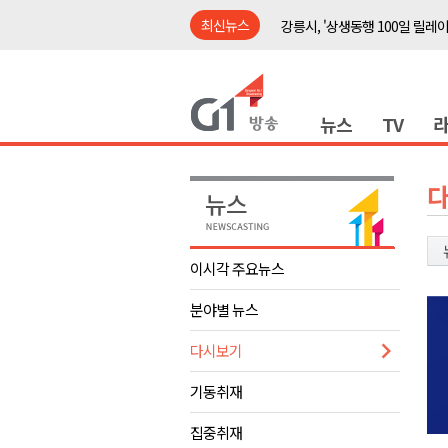
최신뉴스
강릉시, '상생동행 100일 릴레
삼척시, 무건리 이끼폭포 생태
<강원랜드> 관광객이 인구 3배
뉴스
TV
<강원랜드> 마카오 카지노 "복
제28회 정동진독립영화제 오늘
양양군, 소상공인 특례보증 2차
평창군 재해 예방 도로 시설물 
동해시, '해군1함대로' 명예도로 
이시각 주요뉴스
영월 '폭염중대경보' 발효..주말,
분야별 뉴스
도로교통공단, 폭염에 운전면허
강릉시, '상생동행 100일 릴레
다시보기
삼척시, 무건리 이끼폭포 생태
기동취재
<강원랜드> 관광객이 인구 3배
집중취재
<강원랜드> 마카오 카지노 "복