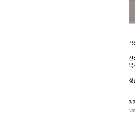
정
선
복
정
정창
Cop