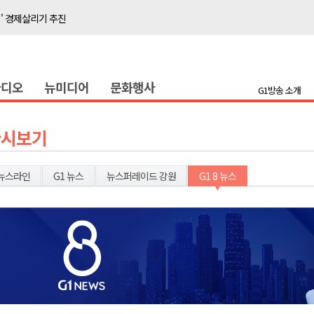
이' 경제살리기 추진
탐방로 전면 통제
..싱가포르 복합리조트
라디오
뉴미디어
문화행사
합리조트로 진화 중"
G1방송 소개
 개막
 지원사업 시행
다시보기
정밀 안전 진단
4.1km 지정
뉴스라인
G1 뉴스
뉴스퍼레이드 강원
G1 8 뉴스
 더위 한풀 꺾여
 기능시험 축소
이' 경제살리기 추진
탐방로 전면 통제
..싱가포르 복합리조트
합리조트로 진화 중"