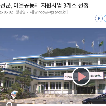
선군, 마을공동체 지원사업 3개소 선정
 개막
26-06-02
정창영 기자[ window@g1tv.co.kr ]
 지원사업 시행
정밀 안전 진단
4.1km 지정
Play
Vid