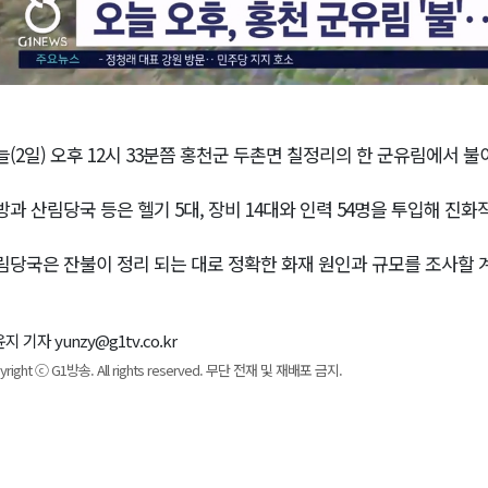
늘(2일) 오후 12시 33분쯤 홍천군 두촌면 칠정리의 한 군유림에서 불
방과 산림당국 등은 헬기 5대, 장비 14대와 인력 54명을 투입해 진
림당국은 잔불이 정리 되는 대로 정확한 화재 원인과 규모를 조사할 
지 기자 yunzy@g1tv.co.kr
yright ⓒ G1방송. All rights reserved. 무단 전재 및 재배포 금지.