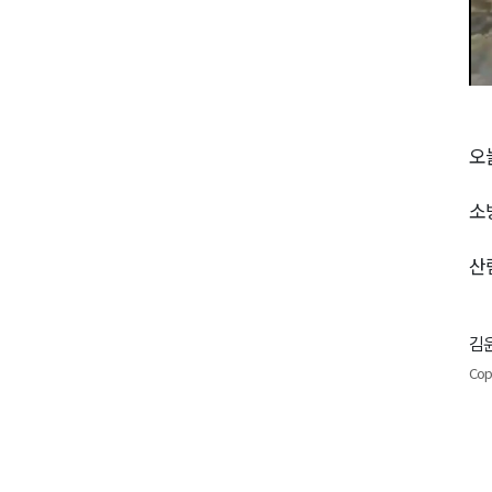
오
소
산
김윤
Cop