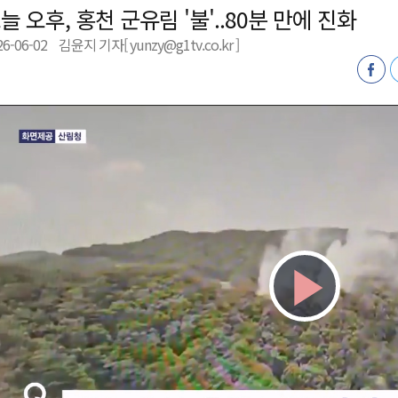
늘 오후, 홍천 군유림 '불'..80분 만에 진화
육원 수강생 모집
26-06-02
김윤지 기자[ yunzy@g1tv.co.kr ]
 며느리 축제
상 38도’
Play
Vid