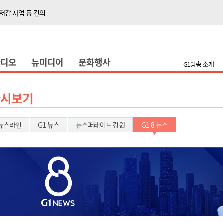
저감 사업 등 건의
..싱가포르 복합리조트
합리조트로 진화 중"
라디오
뉴미디어
문화행사
금 지원 접수
G1방송 소개
육원 수강생 모집
 며느리 축제
다시보기
상 38도’
뉴스라인
G1 뉴스
뉴스퍼레이드 강원
G1 8 뉴스
타운홀 미팅 성료
저감 사업 등 건의
..싱가포르 복합리조트
합리조트로 진화 중"
금 지원 접수