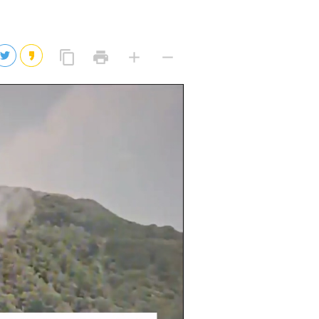
2026년 08월 07일(금)
2026년 08월 07일(금)
링
프
글
글
content_copy
print
add
remove
크
린
자
자
2026년 08월 07일(금)
복
트
크
작
사
2026년 08월 07일(금)
게
게
eo