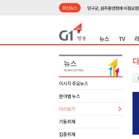
최신뉴스
양구군, 원주환경청에 비점오염
<강원랜드> 관광객이 인구 3배
<강원랜드> 마카오 카지노 "복
뉴스
TV
원주시, 하반기 중소기업육성자
강원도립대학교, 하반기 평생교
태백시, 28~29일 제5회 황부자
오늘 극한폭염 계속..낮 최고 ‘영
썩고, 무르고..농산물 피해 속출
이시각 주요뉴스
썩고, 무르고..농산물 피해 속출
분야별 뉴스
강릉시, 민선9기 21개 읍면동 
양구군, 원주환경청에 비점오염
다시보기
<강원랜드> 관광객이 인구 3배
기동취재
<강원랜드> 마카오 카지노 "복
집중취재
원주시, 하반기 중소기업육성자