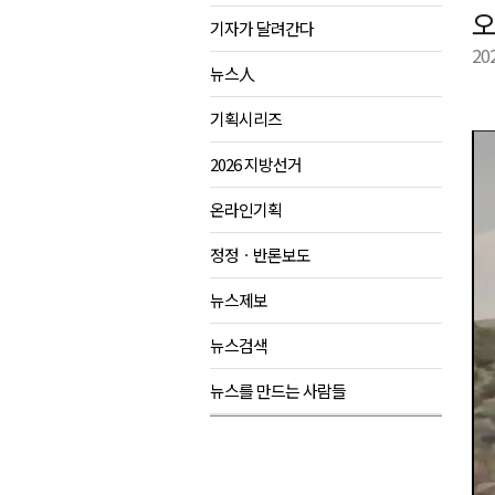
오
기자가 달려간다
강원도립대학교, 하반기 평생교
20
태백시, 28~29일 제5회 황부자
뉴스人
오늘 극한폭염 계속..낮 최고 ‘영
기획시리즈
썩고, 무르고..농산물 피해 속출
2026 지방선거
온라인기획
정정ㆍ반론보도
뉴스제보
뉴스검색
뉴스를 만드는 사람들