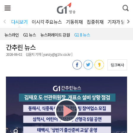
전
제
통
체
보
합
메
검
뉴
색
다시보기
이시각 주요뉴스
기동취재
집중취재
기자가 달려
열
기
뉴스라인
G1 뉴스
뉴스퍼레이드 강원
G1 8 뉴스
간추린 뉴스
2026-06-02
김윤지 기자 [ yunzy@g1tv.co.kr ]
링크복사
Play