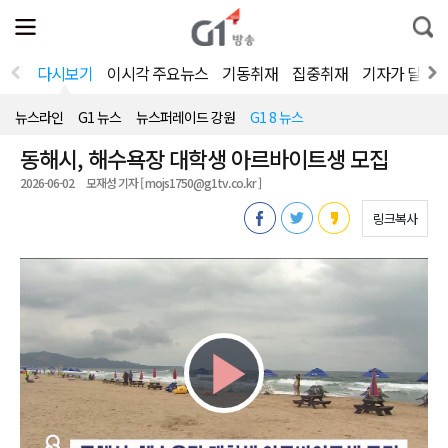
전
제
통
체
보
합
메
검
뉴
색
다시보기
이시각 주요뉴스
기동취재
집중취재
기자가 달려
열
기
뉴스라인
G1 뉴스
뉴스퍼레이드 강원
G1 8 뉴스
동해시, 해수욕장 대학생 아르바이트생 모집
2026-06-02
모재성 기자 [ mojs1750@g1tv.co.kr ]
링크복사
Play