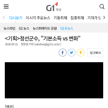
전
제
통
체
보
합
메
검
뉴
색
다시보기
이시각 주요뉴스
기동취재
집중취재
기자가 달려
열
기
뉴스라인
G1 뉴스
뉴스퍼레이드 강원
G1 8 뉴스
<기획>정선군수, "기본소득 vs 변화"
2026-05-21
정창영 기자 [ window@g1tv.co.kr ]
링크복사
[앵커]