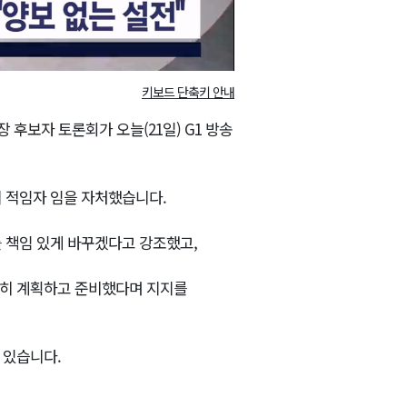
키보드 단축키 안내
 후보자 토론회가 오늘(21일) G1 방송
 적임자 임을 자처했습니다.
 책임 있게 바꾸겠다고 강조했고,
실히 계획하고 준비했다며 지지를
 있습니다.