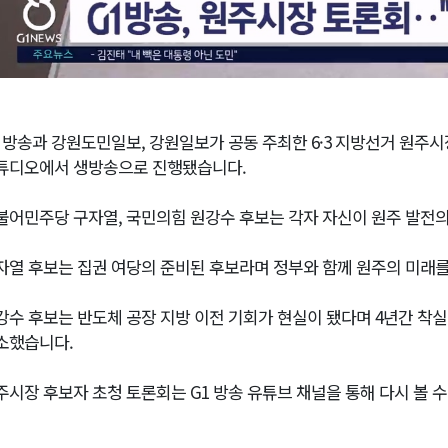
1 방송과 강원도민일보, 강원일보가 공동 주최한 6·3 지방선거 원주시장
튜디오에서 생방송으로 진행됐습니다.
불어민주당 구자열, 국민의힘 원강수 후보는 각자 자신이 원주 발전의
자열 후보는 집권 여당의 준비된 후보라며 정부와 함께 원주의 미래를
강수 후보는 반도체 공장 지방 이전 기회가 현실이 됐다며 4년간 착
소했습니다.
주시장 후보자 초청 토론회는 G1 방송 유튜브 채널을 통해 다시 볼 수