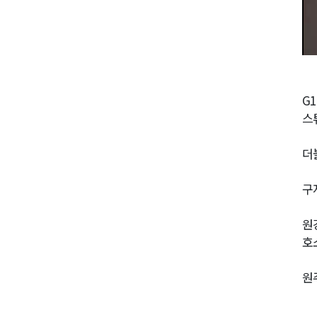
G
스
더
구
원
호
원