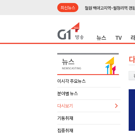
최신뉴스
철원 백마고지역~월정리역 경원
어젯밤 원주 아파트 정전..천 
춘천시립 '장애아동전담어린이집
뉴스
TV
영월군, 14~15일 서부시장 야
양양군, 21일까지 '초등학생 틈
강원개발공사, 공기업 평가 2년 
도-시군 첫 간담회..우상호 "하
이 대통령, 사북·납북귀환어부 
이시각 주요뉴스
동해안 폭우..도로 잠기고 고립
분야별 뉴스
민주당, 내일 횡성서 당대표 후
철원 백마고지역~월정리역 경원
다시보기
어젯밤 원주 아파트 정전..천 
기동취재
춘천시립 '장애아동전담어린이집
집중취재
영월군, 14~15일 서부시장 야