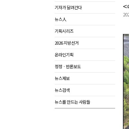
<
기자가 달려간다
양양군, 21일까지 '초등학생 틈
20
강원개발공사, 공기업 평가 2년 
뉴스人
도-시군 첫 간담회..우상호 "하
기획시리즈
이 대통령, 사북·납북귀환어부 
2026 지방선거
온라인기획
정정ㆍ반론보도
뉴스제보
뉴스검색
뉴스를 만드는 사람들