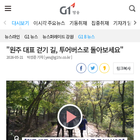
전
제
통
체
보
합
메
검
뉴
색
다시보기
이시각 주요뉴스
기동취재
집중취재
기자가 달려
열
기
뉴스라인
G1 뉴스
뉴스퍼레이드 강원
G1 8 뉴스
"원주 대표 걷기 길, 투어버스로 돌아보세요"
2026-05-21
박성준 기자 [ yes@g1tv.co.kr ]
링크복사
Play