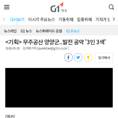
전
제
통
체
보
합
메
검
뉴
색
다시보기
이시각 주요뉴스
기동취재
집중취재
기자가 달려
열
기
뉴스라인
G1 뉴스
뉴스퍼레이드 강원
G1 8 뉴스
<기획> 무주공산 양양군..발전 공약 '3인 3색'
2026-05-20
김기태 기자 [ purekitae@g1tv.co.kr ]
링크복사
[앵커]