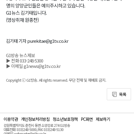
명의 양양군민들은 예의주시하고 있습니다.
G1뉴스 김기태입니다.
(영상취재 원종찬)
김기태 기자 purekitae@g1tv.co.kr
G1방송 뉴스제보
▶ 전화 033-248-5300
▶ 이메일 g1news@g1tv.co.kr
Copyright ⓒ G1방송. All rights reserved. 무단 전재 및 재배포 금지.
목록
이용약관
개인정보처리방침
청소년보호정책
PC화면
제보하기
맨
위
강원특별자치도 춘천시 동면 소양강로 274 G1방송
로
대표전화: 033)248-5000, FAX: 033)248-5130
(Top)
이메일: webmaster@g1tv.co.kr