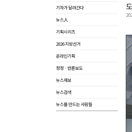
도
기자가 달려간다
양구군, 원주환경청에 비점오염
20
<강원랜드> 관광객이 인구 3배
뉴스人
<강원랜드> 마카오 카지노 "복
기획시리즈
민선9기 양양군 공약사업 추진 
2026 지방선거
온라인기획
정정ㆍ반론보도
뉴스제보
뉴스검색
뉴스를 만드는 사람들