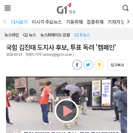
전
제
통
체
보
합
메
검
뉴
색
다시보기
이시각 주요뉴스
기동취재
집중취재
기자가 달려
열
기
뉴스라인
G1 뉴스
뉴스퍼레이드 강원
G1 8 뉴스
국힘 김진태 도지사 후보, 투표 독려 '캠페인'
2026-05-19
최경식 기자 [ victory@g1tv.co.kr ]
링크복사
Play