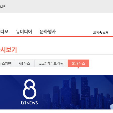
지나?
타운홀 미팅 성료
눔 행사
라디오
뉴미디어
문화행사
 개최
G1방송 소개
저감 사업 등 건의
..싱가포르 복합리조트
다시보기
합리조트로 진화 중"
전략 보고회 개최
뉴스라인
G1 뉴스
뉴스퍼레이드 강원
G1 8 뉴스
폭염 ‘절정’
지나?
타운홀 미팅 성료
눔 행사
 개최