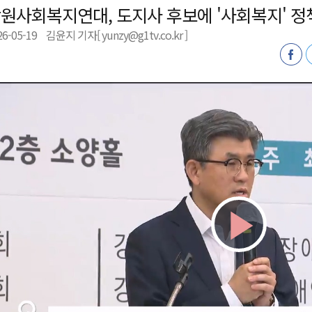
원사회복지연대, 도지사 후보에 '사회복지' 정
저감 사업 등 건의
26-05-19
김윤지 기자[ yunzy@g1tv.co.kr ]
..싱가포르 복합리조트
합리조트로 진화 중"
전략 보고회 개최
Play
Vid