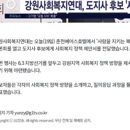
원사회복지연대는 오늘(19일) 춘천베어스호텔에서 '사람을 지키는 복
론회를 열고 도지사 후보에게 사회복지 정책 제안서를 전달했습니다.
번 행사는 6.3 지방선거를 앞두고 강원지역 사회복지 정책 방향을 제
기 위해 마련됐습니다.
보자들은 각자의 사회복지 정책 방향을 소개하고, 질의응답 과정을 통
표했습니다.
지 기자 yunzy@g1tv.co.kr
yright ⓒ G1방송. All rights reserved. 무단 전재 및 재배포 금지.