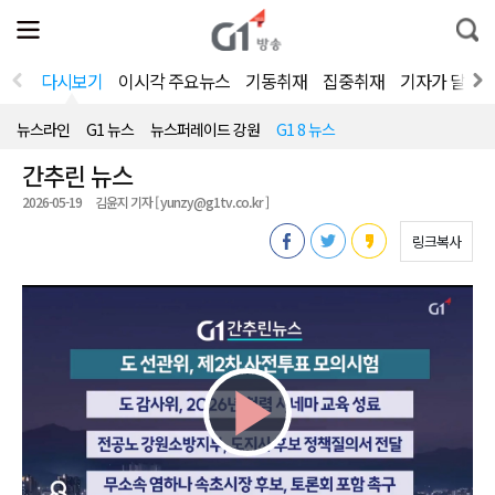
전
제
통
체
보
합
메
검
뉴
색
다시보기
이시각 주요뉴스
기동취재
집중취재
기자가 달려
열
기
뉴스라인
G1 뉴스
뉴스퍼레이드 강원
G1 8 뉴스
간추린 뉴스
2026-05-19
김윤지 기자 [ yunzy@g1tv.co.kr ]
링크복사
Play