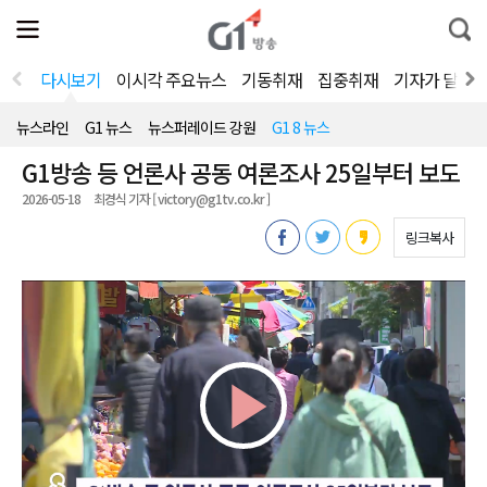
전
제
통
체
보
합
메
검
뉴
색
다시보기
이시각 주요뉴스
기동취재
집중취재
기자가 달려
열
기
뉴스라인
G1 뉴스
뉴스퍼레이드 강원
G1 8 뉴스
G1방송 등 언론사 공동 여론조사 25일부터 보도
2026-05-18
최경식 기자 [ victory@g1tv.co.kr ]
링크복사
Play