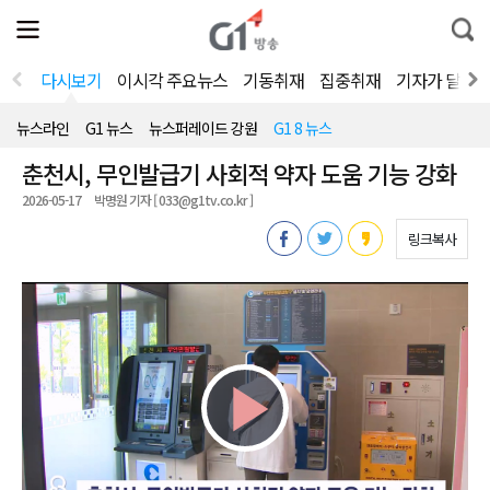
전
제
통
체
보
합
메
검
뉴
색
다시보기
이시각 주요뉴스
기동취재
집중취재
기자가 달려
열
기
뉴스라인
G1 뉴스
뉴스퍼레이드 강원
G1 8 뉴스
춘천시, 무인발급기 사회적 약자 도움 기능 강화
2026-05-17
박명원 기자 [ 033@g1tv.co.kr ]
링크복사
Play