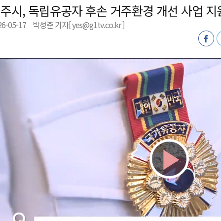
주시, 독립유공자 후손 거주환경 개선 사업 지
천 유치 건의
26-05-17
박성준 기자[ yes@g1tv.co.kr ]
최
87명 인사
Play
Vid