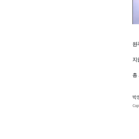
원
지
총
박성
Cop