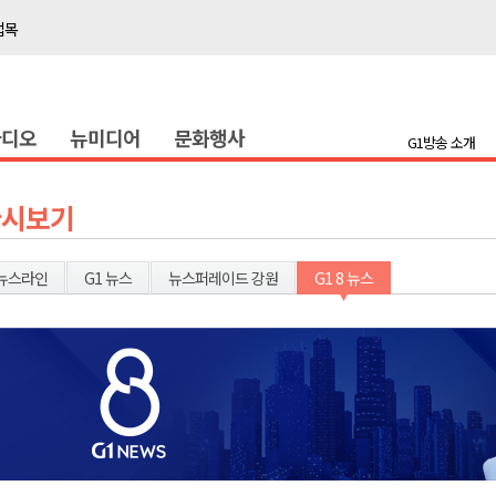
접목
정책간담회
 초청 특별 강연
라디오
뉴미디어
문화행사
G1방송 소개
천 유치 건의
최
다시보기
87명 인사
뉴스라인
G1 뉴스
뉴스퍼레이드 강원
G1 8 뉴스
나된 공동체"
국가폭력 사과
접목
정책간담회
 초청 특별 강연