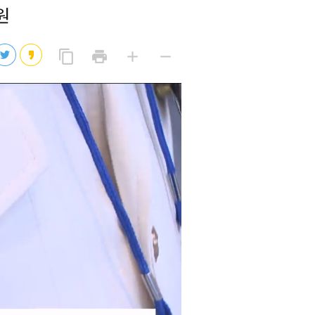
원
2026년 08월 07일(금)
2026년 08월 07일(금)
링
프
글
글
content_copy
print
add
remove
크
린
자
자
2026년 08월 07일(금)
복
트
크
작
사
2026년 08월 07일(금)
게
게
eo