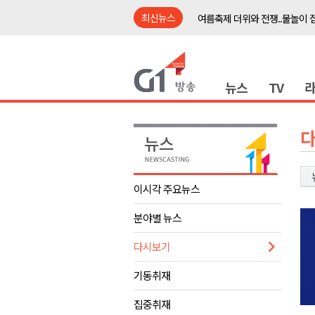
최신뉴스
여름축제 더위와 전쟁..물놀이 
강원도, 최휘영 문체부장관과 
이광재 국회 예결위원장, 강릉시
뉴스
TV
검찰청 폐지..해결 과제 산적
육동한 시장, 국제스케이트장 춘
영월군, 국·도비 확보 보고회 개
삼척 공공산후조리원 이전 시급
강원자치도교육청 교감급 이상 3
이시각 주요뉴스
도-시군 첫 간담회..우상호 "하
분야별 뉴스
이 대통령, 사북·납북귀환어부 
여름축제 더위와 전쟁..물놀이 
다시보기
강원도, 최휘영 문체부장관과 
기동취재
이광재 국회 예결위원장, 강릉시
집중취재
검찰청 폐지..해결 과제 산적