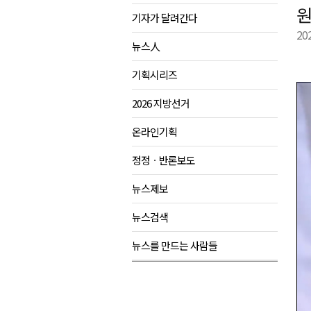
원
기자가 달려간다
육동한 시장, 국제스케이트장 춘
20
영월군, 국·도비 확보 보고회 개
뉴스人
삼척 공공산후조리원 이전 시급
기획시리즈
강원자치도교육청 교감급 이상 3
2026 지방선거
온라인기획
정정ㆍ반론보도
뉴스제보
뉴스검색
뉴스를 만드는 사람들