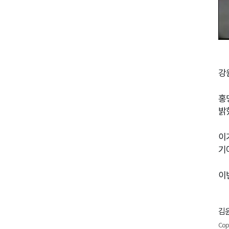
강
홍
밝
이
기
이
김윤
Cop