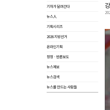
강
기자가 달려간다
양구군, 원주환경청에 비점오염
20
<강원랜드> 관광객이 인구 3배
뉴스人
<강원랜드> 마카오 카지노 "복
기획시리즈
민선9기 양양군 공약사업 추진 
2026 지방선거
온라인기획
정정ㆍ반론보도
뉴스제보
뉴스검색
뉴스를 만드는 사람들