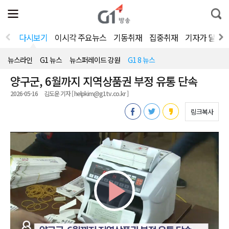
전
제
통
체
보
합
메
검
뉴
색
다시보기
이시각 주요뉴스
기동취재
집중취재
기자가 달려
열
기
뉴스라인
G1 뉴스
뉴스퍼레이드 강원
G1 8 뉴스
양구군, 6월까지 지역상품권 부정 유통 단속
2026-05-16
김도운 기자 [ helpkim@g1tv.co.kr ]
링크복사
Play