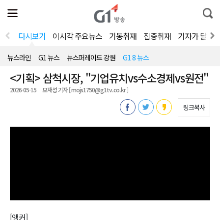
전
제
통
체
보
합
메
검
뉴
색
다시보기
이시각 주요뉴스
기동취재
집중취재
기자가 달려
열
기
뉴스라인
G1 뉴스
뉴스퍼레이드 강원
G1 8 뉴스
<기획> 삼척시장, "기업유치vs수소경제vs원전"
2026-05-15
모재성 기자 [ mojs1750@g1tv.co.kr ]
링크복사
[앵커]