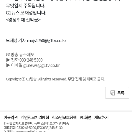
무엇일지 주목됩니다.
G1뉴스 모재성입니다.
<영상취재 신익균>
모재성 기자 mojs1750@g1tv.co.kr
G1방송 뉴스제보
▶ 전화 033-248-5300
▶ 이메일 g1news@g1tv.co.kr
Copyright ⓒ G1방송. All rights reserved. 무단 전재 및 재배포 금지.
목록
이용약관
개인정보처리방침
청소년보호정책
PC화면
제보하기
맨
위
강원특별자치도 춘천시 동면 소양강로 274 G1방송
로
대표전화: 033)248-5000, FAX: 033)248-5130
(Top)
이메일: webmaster@g1tv.co.kr