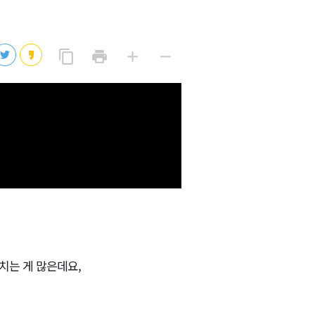
2026년 08월 07일(금)
2026년 08월 07일(금)
링
프
글
글
content_copy
print
add
remove
크
린
자
자
2026년 08월 07일(금)
복
트
크
작
사
2026년 08월 07일(금)
게
게
2026년 08월 07일(금)
치는 게 많은데요,