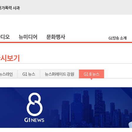
국가폭력 사과
접목
정책간담회
라디오
뉴미디어
문화행사
 초청 특별 강연
G1방송 소개
천 유치 건의
다시보기
최
뉴스라인
G1 뉴스
뉴스퍼레이드 강원
G1 8 뉴스
87명 인사
나된 공동체"
국가폭력 사과
접목
정책간담회
 초청 특별 강연