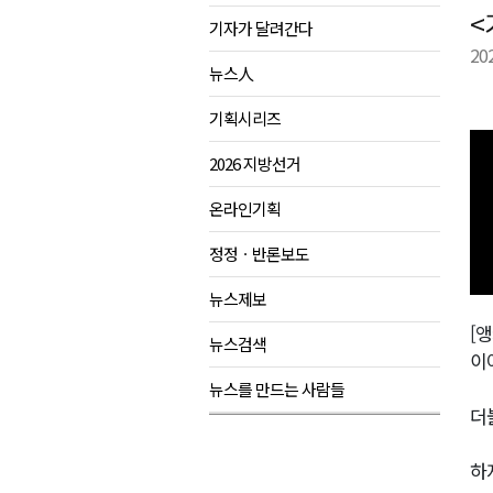
<
기자가 달려간다
검찰청 폐지..해결 과제 산적
20
육동한 시장, 국제스케이트장 춘
뉴스人
영월군, 국·도비 확보 보고회 개
기획시리즈
삼척 공공산후조리원 이전 시급
2026 지방선거
강원자치도교육청 교감급 이상 3
온라인기획
정정ㆍ반론보도
뉴스제보
[앵
뉴스검색
이
뉴스를 만드는 사람들
더
하