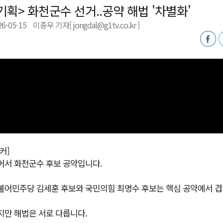
기획> 화천군수 선거..공약 해법 '차별화'
26-05-15
이종우 기자[ jongdal@g1tv.co.kr ]
천 유치 건의
최
87명 인사
커]
어서 화천군수 후보 공약입니다.
불어민주당 김세훈 후보와 국민의힘 최명수 후보는 핵심 공약에서 겹
지만 해법은 서로 다릅니다.