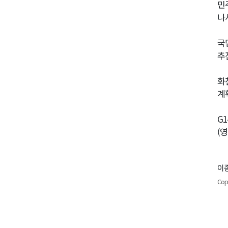
민
나
국
추
화
계
G
(
이종
Cop