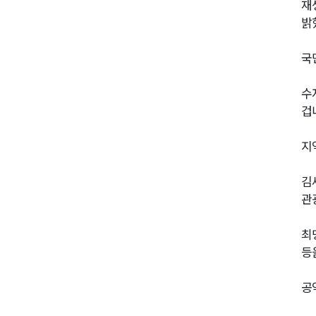
재
밝
국
수
겁
지
김
관
최
등
공