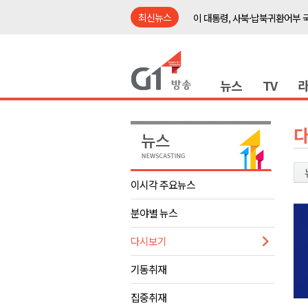
최신뉴스
이 대통령, 사북·납북귀환어부 
여름축제 더위와 전쟁..물놀이 
강원도, 최휘영 문체부장관과 
뉴스
TV
이광재 국회 예결위원장, 강릉시
검찰청 폐지..해결 과제 산적
육동한 시장, 국제스케이트장 춘
영월군, 국·도비 확보 보고회 개
삼척 공공산후조리원 이전 시급
이시각 주요뉴스
강원자치도교육청 교감급 이상 3
분야별 뉴스
도-시군 첫 간담회..우상호 "하
이 대통령, 사북·납북귀환어부 
다시보기
여름축제 더위와 전쟁..물놀이 
기동취재
강원도, 최휘영 문체부장관과 
집중취재
이광재 국회 예결위원장, 강릉시