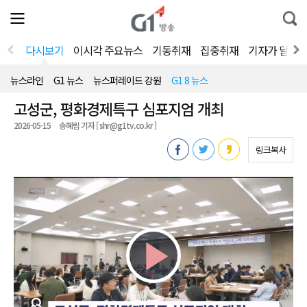
전
제
통
체
보
합
메
검
뉴
색
다시보기
이시각 주요뉴스
기동취재
집중취재
기자가 달려
열
기
뉴스라인
G1 뉴스
뉴스퍼레이드 강원
G1 8 뉴스
고성군, 평화경제특구 심포지엄 개최
2026-05-15
송혜림 기자 [ shr@g1tv.co.kr ]
링크복사
Play